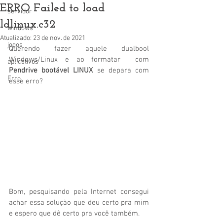
ERRO Failed to load
servidor
ldlinux.c32
windows
Atualizado:
23 de nov. de 2021
jogos
Querendo fazer aquele dualbool 
Windows/Linux e ao formatar  com 
aplicativos
Pendrive bootável LINUX
 se depara com 
Erro
esse erro?
Bom, pesquisando pela Internet consegui 
achar essa solução que deu certo pra mim 
e espero que dê certo pra você também.