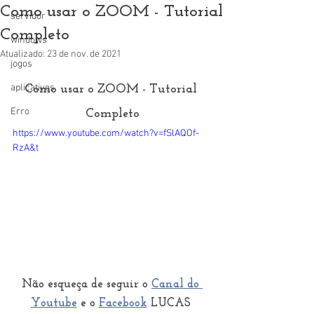
Como usar o ZOOM - Tutorial
servidor
Completo
windows
Atualizado:
23 de nov. de 2021
jogos
aplicativos
Como usar o ZOOM - Tutorial 
Erro
Completo
https://www.youtube.com/watch?v=fSlAQOf-
RzA&t
Não esqueça de seguir o 
Canal do 
Youtube
 e o 
Facebook
 LUCAS 