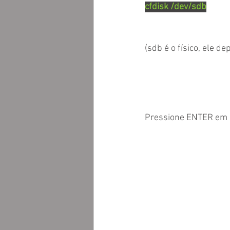
cfdisk /dev/sdb
(sdb é o físico, ele de
Pressione ENTER em 