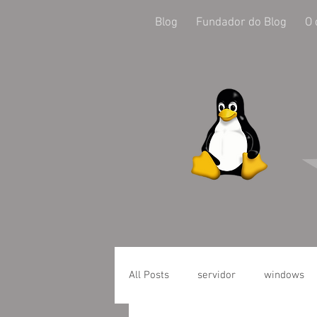
Blog
Fundador do Blog
O 
All Posts
servidor
windows