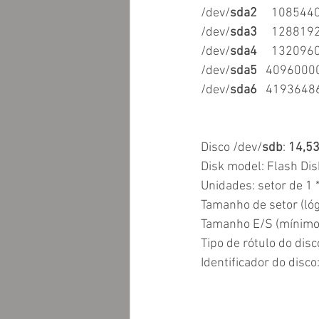
/dev/
sda2
     108544
/dev/
sda3
     128819
/dev/
sda4
     13209
/dev/
sda5
   4096000
/dev/
sda6
   4193648
Disco /dev/
sdb
: 
14,53
Disk model: Flash Disk 
Unidades: setor de 1 
Tamanho de setor (lóg
Tamanho E/S (mínimo/
Tipo de rótulo do disc
Identificador do disc