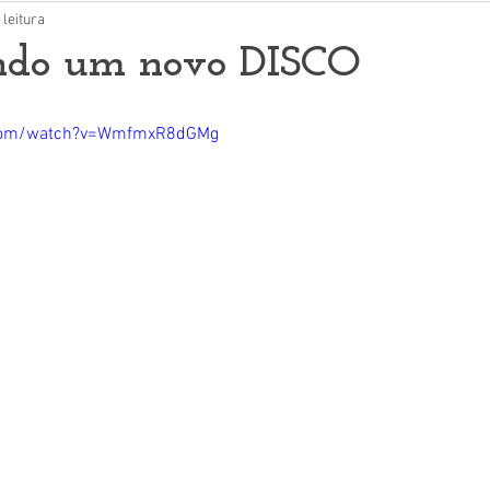
 leitura
ndo um novo DISCO
.com/watch?v=WmfmxR8dGMg