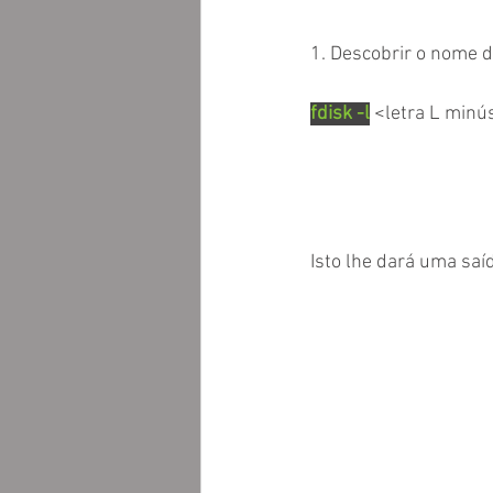
1. Descobrir o nome d
fdisk -l
<letra L minú
Isto lhe dará uma saí