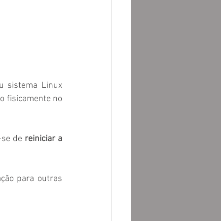
Neste post vou demonstrar em poucas linhas de comando como fazer o seu sistema Linux 
do fisicamente no 
-se de 
reiniciar a 
ção para outras 