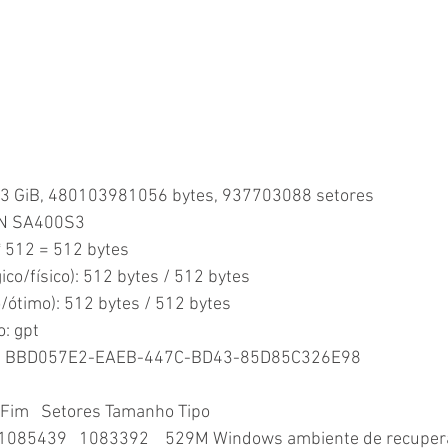
13 GiB, 480103981056 bytes, 937703088 setores
ON SA400S3
* 512 = 512 bytes
ico/físico): 512 bytes / 512 bytes
ótimo): 512 bytes / 512 bytes
o: gpt
isco: BBD057E2-EAEB-447C-BD43-85D85C326E98
     Fim   Setores Tamanho Tipo
8   1085439   1083392    529M Windows ambiente de recupe