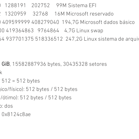
0   1288191    202752     99M Sistema EFI
2   1320959     32768     16M Microsoft reservado
60 409599999 408279040  194,7G Microsoft dados básico
00 419364863   9764864    4,7G Linux swap
64 937701375 518336512  247,2G Linux sistema de arqui
 GiB
, 15582887936 bytes, 30435328 setores
     
* 512 = 512 bytes
ico/físico): 512 bytes / 512 bytes
ótimo): 512 bytes / 512 bytes
o: dos
o: 0x8124c8ae