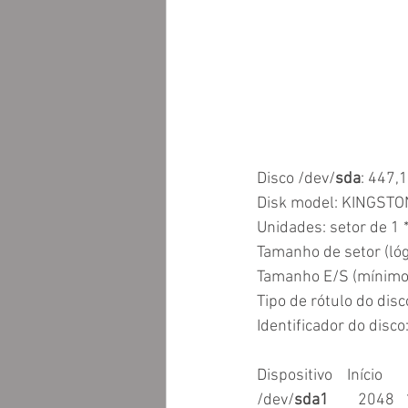
Disco /dev/
sda
: 447,
Disk model: KINGST
Unidades: setor de 1 
Tamanho de setor (lóg
Tamanho E/S (mínimo/
Tipo de rótulo do disc
Identificador do d
Dispositivo    Início  
/dev/
sda1
        204