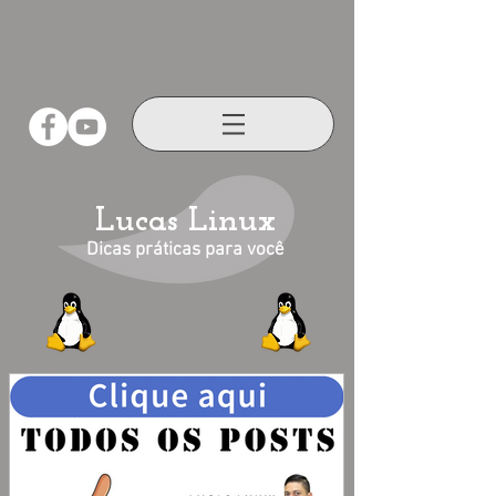
Lucas Linux
Dicas práticas para você